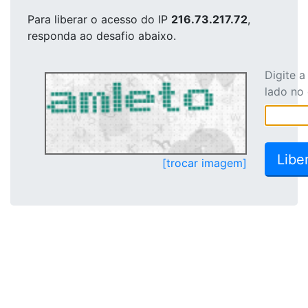
Para liberar o acesso
do IP
216.73.217.72
,
responda ao desafio abaixo.
Digite 
lado no
[trocar imagem]