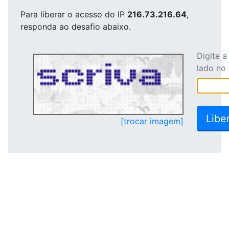
Para liberar o acesso
do IP
216.73.216.64
,
responda ao desafio abaixo.
Digite 
lado no
[trocar imagem]