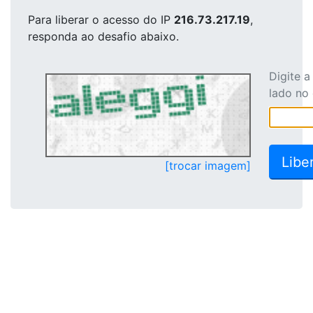
Para liberar o acesso
do IP
216.73.217.19
,
responda ao desafio abaixo.
Digite 
lado no
[trocar imagem]